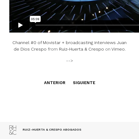
Channel #0 of Movistar + broadcasting interviews Juan
de Dios Crespo
from
Ruiz-Huerta & Crespo
on
Vimeo
.
-->
ANTERIOR
SIGUIENTE
RUIZ-HUERTA & CRESPO ABOGADOS