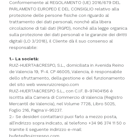
Conformemente al REGOLAMENTO (UE) 2016/679 DEL
PARLAMENTO EUROPEO E DEL CONSIGLIO relativo alla
protezione delle persone fisiche con riguardo al
trattamento dei dati personali, nonché alla libera
circolazione di tali dati (RGPD), nonché alla legge organica
sulla protezione dei dati personali e le garanzie dei diritti
digitali (LO 3/2018), il Cliente dà il suo consenso al
responsabile:
1.- La società:
RUIZ-HUERTA&CRESPO, S.L., domiciliata in Avenida Reino
de Valencia 19, 1º-4. CP 46005, Valencia, è responsabile
dello sfruttamento, della gestione e del funzionamento
del sito web www.ruizcrespo.com
RUIZ-HUERTA&CRESPO S.L., con C.I.F. B-97404156 è
iscritta alla Camera di Commercio di Valencia (Registro
Mercantil de Valencia), nel Volume 7728, Libro 5025,
Foglio 216, Pagina V-95237.
2.- Se desideri contattarci puoi farlo a mezzo posta,
all’indirizzo sopra indicato, al telefono +34 96 374 11 50 o
tramite il seguente indirizzo e-mail:
bufete@ruizcrespo.com