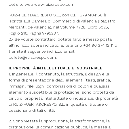
del sito web www.ruizcrespo.com
RUIZ-HUERTA&CRESPO S.L., con C.I.F. B-97404156 è
iscritta alla Camera di Commercio di Valencia (Registro
Mercantil de Valencia), nel Volume 7728, Libro 5025,
Foglio 216, Pagina V-95237.
2.- Se volete contattarci potete farlo a mezzo posta,
all’indirizzo sopra indicato, al telefono +34 96 374 12 11 o
tramite il seguente indirizzo email:
bufete@ruizcrespo.com.
II. PROPRIETÀ INTELLETTUALE E INDUSTRIALE
1. In generale, il contenuto, la struttura, il design e la
forma di presentazione degli elementi (testi, grafica,
immagini, file, loghi, combinazioni di colori e qualsiasi
elemento suscettibile di protezione) sono protetti da
diritti di proprietà intellettuale o industriale, di proprietà
di RUIZ-HUERTA&CRESPO, S.L, in qualità di titolare o
cessionario di tali diritti.
2. Sono vietate la riproduzione, la trasformazione, la
distribuzione, la comunicazione pubblica, la messa a