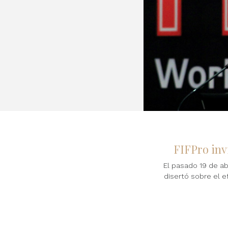
FIFPro inv
El pasado 19 de abr
disertó sobre el 