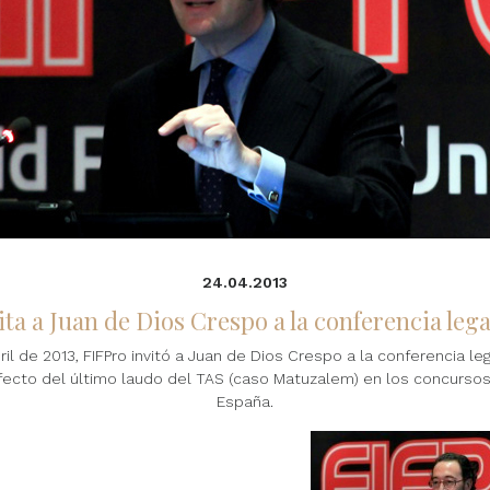
24.04.2013
ita a Juan de Dios Crespo a la conferencia lega
il de 2013, FIFPro invitó a Juan de Dios Crespo a la conferencia le
efecto del último laudo del TAS (caso Matuzalem) en los concurso
España.