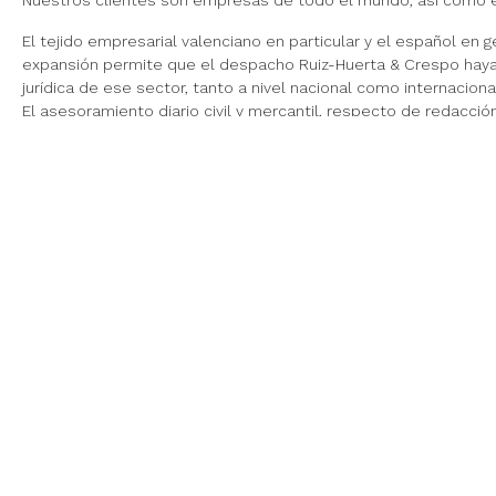
Nuestros clientes son empresas de todo el mundo, así como 
El tejido empresarial valenciano en particular y el español en
expansión permite que el despacho Ruiz-Huerta & Crespo haya 
jurídica de ese sector, tanto a nivel nacional como internaciona
El asesoramiento diario civil y mercantil, respecto de redacción
compraventa, joint-venture, franquicias, licencia de uso de ma
problemas societarios.
La experiencia en procedimientos judiciales nacionales e inter
Asesoramiento en derecho comunitario y de comercio internac
La defensa en arbitrajes nacionales e internacionales.