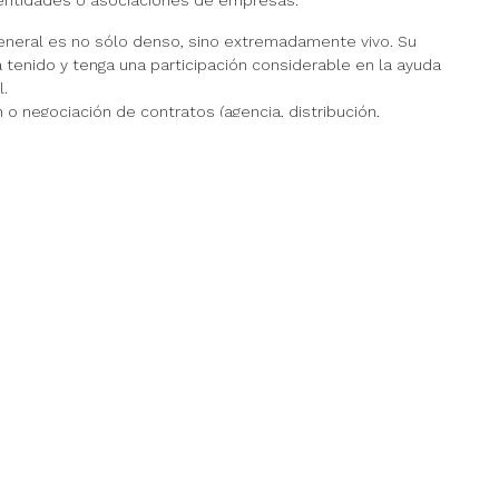
entidades o asociaciones de empresas.
 general es no sólo denso, sino extremadamente vivo. Su
tenido y tenga una participación considerable en la ayuda
l.
 o negociación de contratos (agencia, distribución,
rcas, patentes o know-how, entre otros) o la resolución de
nacionales.
ional.