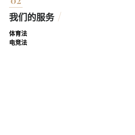
02
我们的服务
体育法
电竞法
娱乐法
民商事法
我所为世界各地的公司以及商业协会提供服务。我所律师团队
参与各种形式的国内和国际纠纷因而积累了丰富的经验。
借助瓦伦西亚甚至是整体西班牙公司和商业活动的扩张，我所
及时抓住机遇为众多国际和国内公司提供法律咨询服务。
服务内容从日常的民商事法律咨询，到合同的草拟和谈判（代
理、分销、货物销售、合资企业、特许经营、许可、专利或技
术等）、公司纠纷解决、仲裁程序的代理和欧盟法与国际法的