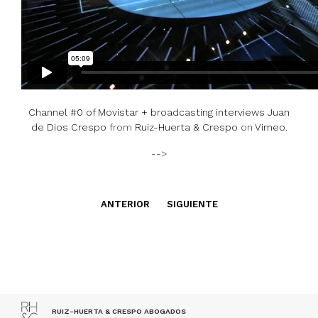
Channel #0 of Movistar + broadcasting interviews Juan
de Dios Crespo
from
Ruiz-Huerta & Crespo
on
Vimeo
.
-->
ANTERIOR
SIGUIENTE
RUIZ-HUERTA & CRESPO ABOGADOS